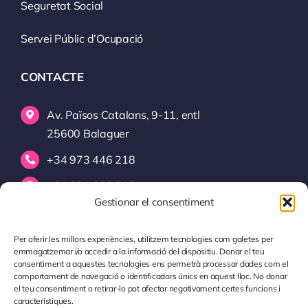
Seguretat Social
Servei Públic d’Ocupació
CONTACTE
Av. Països Catalans, 9-11, entl
25600 Balaguer
+34 973 446 218
+34 601 603 319
Gestionar el consentiment
info@cenco.cat
Per oferir les millors experiències, utilitzem tecnologies com galetes per
Si vols estar al dia segueix-nos a
Instagram
emmagatzemar i/o accedir a la informació del dispositiu. Donar el teu
consentiment a aquestes tecnologies ens permetrà processar dades com el
comportament de navegació o identificadors únics en aquest lloc. No donar
el teu consentiment o retirar-lo pot afectar negativament certes funcions i
característiques.