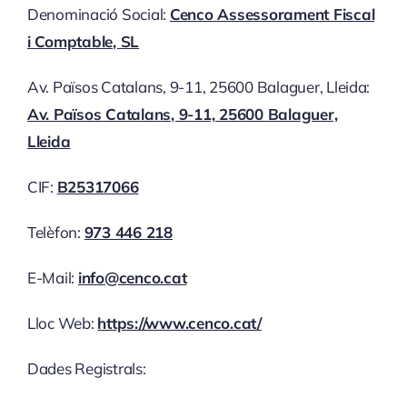
Denominació Social:
Cenco Assessorament Fiscal
i Comptable, SL
Av. Països Catalans, 9-11, 25600 Balaguer, Lleida:
Av. Països Catalans, 9-11, 25600 Balaguer,
Lleida
CIF:
B25317066
Telèfon:
973 446 218
E-Mail:
info@cenco.cat
Lloc Web:
https://www.cenco.cat/
Dades Registrals: