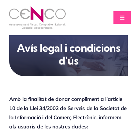
Skip
to
Toggle
content
Naviga
Inici
Avís legal i condicions
Serveis
d’ús
Assessoria Online
Contacte
Amb la finalitat de donar compliment a l’article
10 de la Llei 34/2002 de Serveis de la Societat de
Català
la Informació i del Comerç Electrònic, informem
als usuaris de les nostres dades: