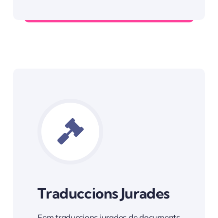
Informació Servei Gestoria
Traduccions Jurades
Fem traduccions jurades de documents