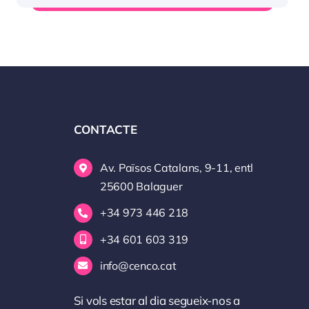
CONTACTE
Av. Països Catalans, 9-11, entl
25600 Balaguer
+34 973 446 218
+34 601 603 319
info@cenco.cat
Si vols estar al dia segueix-nos a