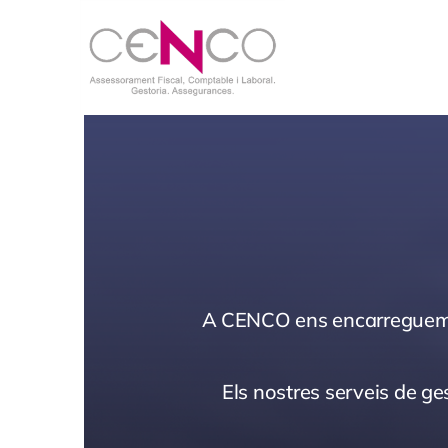
Skip
to
content
A CENCO ens encarreguem de
Els nostres serveis de ge