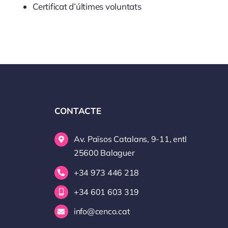
Certificat d’últimes voluntats
CONTACTE
Av. Països Catalans, 9-11, entl
25600 Balaguer
+34 973 446 218
+34 601 603 319
info@cenco.cat