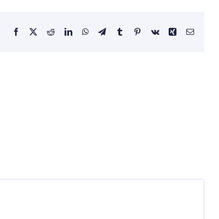
Facebook
X
Reddit
LinkedIn
WhatsApp
Telegram
Tumblr
Pinterest
Vk
Xing
Email