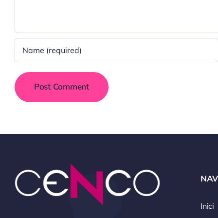
NAV
Inici