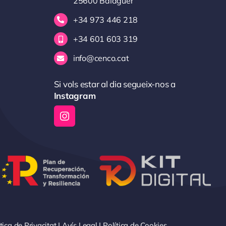
25600 Balaguer
+34 973 446 218
+34 601 603 319
info@cenco.cat
Si vols estar al dia segueix-nos a
Instagram
tica de Privacitat
|
Avís Legal
|
Política de Cookies