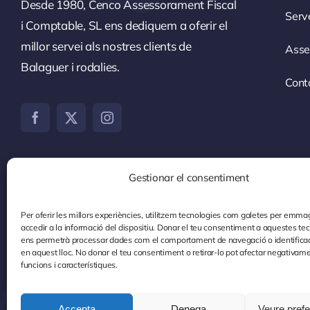
Desde 1980, Cenco Assessorament Fiscal
Serv
i Comptable, SL ens dediquem a oferir el
millor servei als nostres clients de
Asse
Balaguer i rodalies.
Cont
Gestionar el consentiment
Per oferir les millors experiències, utilitzem tecnologies com galetes per emma
accedir a la informació del dispositiu. Donar el teu consentiment a aquestes te
ens permetrà processar dades com el comportament de navegació o identifica
en aquest lloc. No donar el teu consentiment o retirar-lo pot afectar negativam
funcions i característiques.
© 2026 Cenco Assessorament Fiscal i Comptable, S
Accepta
Denega
Veure pref