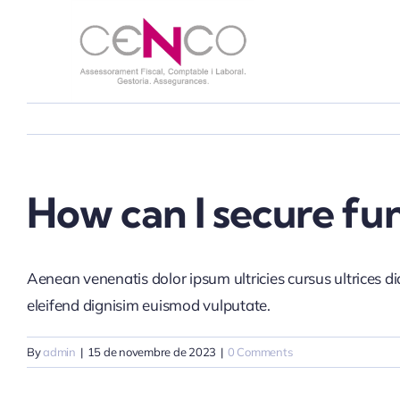
Skip
to
content
How can I secure fu
Aenean venenatis dolor ipsum ultricies cursus ultrices d
eleifend dignisim euismod vulputate.
By
admin
|
15 de novembre de 2023
|
0 Comments