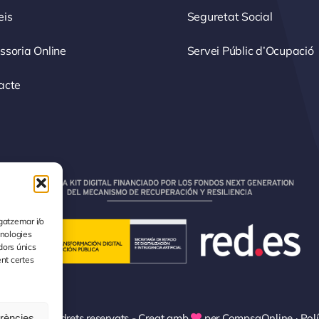
eis
Seguretat Social
ssoria Online
Servei Públic d’Ocupació
acte
gatzemar i/o
cnologies
dors únics
ent certes
L | Tots els drets reservats - Creat amb
per
CompsaOnline
·
Polí
erències